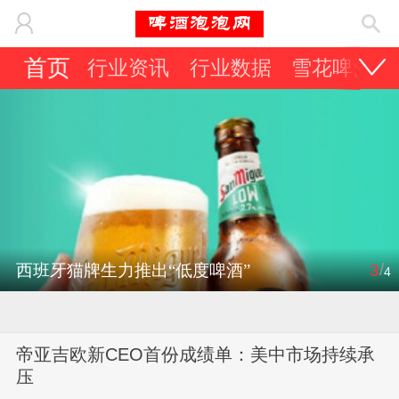
首页
行业资讯
行业数据
雪花啤酒
/
西班牙猫牌生力推出“低度啤酒”
3
4
帝亚吉欧新CEO首份成绩单：美中市场持续承
压