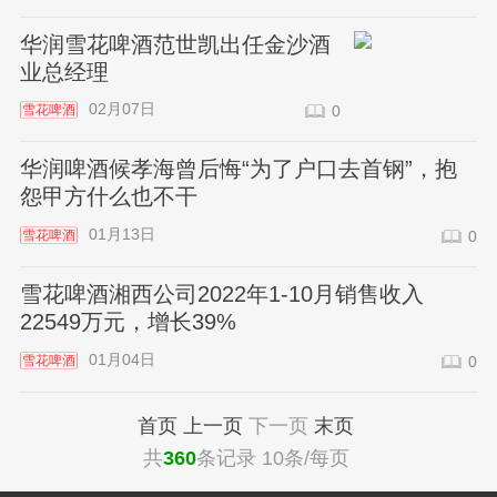
华润雪花啤酒范世凯出任金沙酒
业总经理
02月07日
雪花啤酒
0
华润啤酒候孝海曾后悔“为了户口去首钢”，抱
怨甲方什么也不干
01月13日
雪花啤酒
0
雪花啤酒湘西公司2022年1-10月销售收入
22549万元，增长39%
01月04日
雪花啤酒
0
首页
上一页
下一页
末页
共
360
条记录 10条/每页