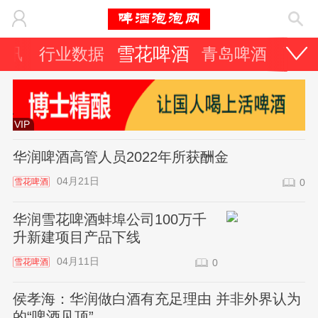
雪花啤酒
资讯
行业数据
青岛啤酒
百威
VIP
华润啤酒高管人员2022年所获酬金
04月21日
雪花啤酒
0
华润雪花啤酒蚌埠公司100万千
升新建项目产品下线
04月11日
雪花啤酒
0
侯孝海：华润做白酒有充足理由 并非外界认为
的“啤酒见顶”