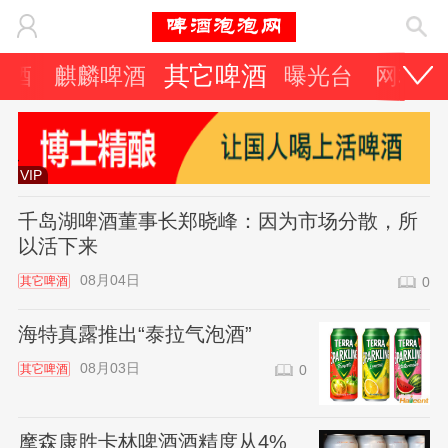
其它啤酒
啤酒
麒麟啤酒
曝光台
网友天
VIP
千岛湖啤酒董事长郑晓峰：因为市场分散，所
以活下来
08月04日
其它啤酒
0
海特真露推出“泰拉气泡酒”
08月03日
其它啤酒
0
摩森康胜卡林啤酒酒精度从4%