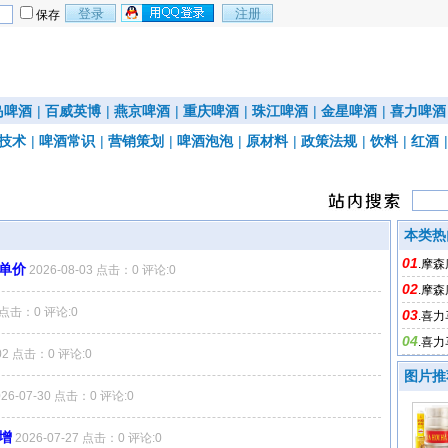
保存
岛啤酒
|
百威英博
|
燕京啤酒
|
重庆啤酒
|
珠江啤酒
|
金星啤酒
|
喜力啤酒
技术
|
啤酒常识
|
营销策划
|
啤酒泡泡
|
原材料
|
政策法规
|
饮料
|
红酒
本类热
01
.
摩森
及单价
2026-08-03 点击：0 评论:0
02
.
摩森
2 点击：0 评论:0
03
.
喜力
04
.
喜力
-02 点击：0 评论:0
图片推
026-07-30 点击：0 评论:0
增
2026-07-27 点击：0 评论:0