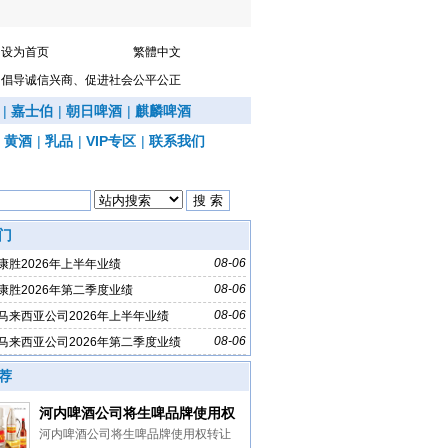
设为首页
繁體中文
倡导诚信兴商、促进社会公平公正
|
嘉士伯
|
朝日啤酒
|
麒麟啤酒
|
黄酒
|
乳品
|
VIP专区
|
联系我们
门
08-06
康胜2026年上半年业绩
08-06
康胜2026年第二季度业绩
08-06
马来西亚公司2026年上半年业绩
08-06
马来西亚公司2026年第二季度业绩
荐
河内啤酒公司将生啤品牌使用权
转让给清化啤酒公司
河内啤酒公司将生啤品牌使用权转让