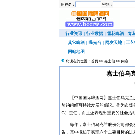
用户名：
密码：
行业资讯
|
行业数据
|
雪花啤酒
|
青
|
其它啤酒
|
曝光台
|
网友天地
|
工艺
|
网站地图
您现在的位置：
首页
>>
嘉士伯
>> 内容
嘉士伯乌
【中国国际啤酒网】嘉士伯乌克兰
契约组织可持续发展的倡议。作为市场
G）责任，而且还表现出重要的社会活
每年，嘉士伯乌克兰股份公司都会
告，其中概述了实现六个主要目标的进