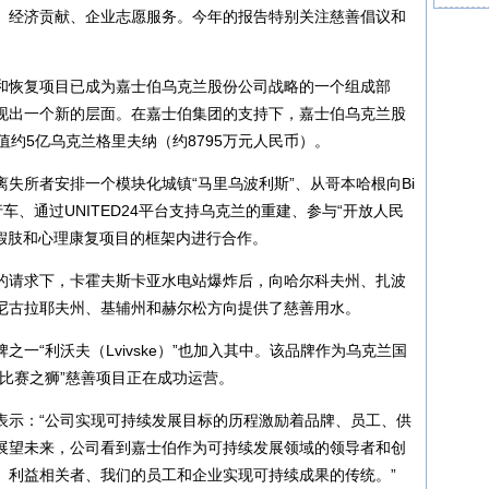
、经济贡献、企业志愿服务。今年的报告特别关注慈善倡议和
和恢复项目已成为嘉士伯乌克兰股份公司战略的一个组成部
现出一个新的层面。在嘉士伯集团的支持下，嘉士伯乌克兰股
值约5亿乌克兰格里夫纳（约8795万元人民币）。
失所者安排一个模块化城镇“马里乌波利斯”、从哥本哈根向Bi
自行车、通过UNITED24平台支持乌克兰的重建、参与“开放人民
支持假肢和心理康复项目的框架内进行合作。
的请求下，卡霍夫斯卡亚水电站爆炸后，向哈尔科夫州、扎波
尼古拉耶夫州、基辅州和赫尔松方向提供了慈善用水。
一“利沃夫（Lvivske）”也加入其中。该品牌作为乌克兰国
比赛之狮”慈善项目正在成功运营。
表示：“公司实现可持续发展目标的历程激励着品牌、员工、供
展望未来，公司看到嘉士伯作为可持续发展领域的领导者和创
、利益相关者、我们的员工和企业实现可持续成果的传统。”