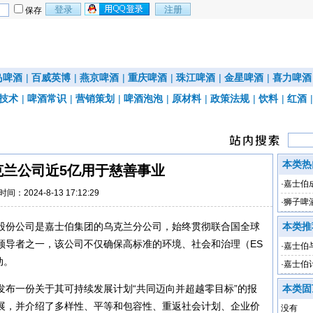
保存
岛啤酒
|
百威英博
|
燕京啤酒
|
重庆啤酒
|
珠江啤酒
|
金星啤酒
|
喜力啤酒
技术
|
啤酒常识
|
营销策划
|
啤酒泡泡
|
原材料
|
政策法规
|
饮料
|
红酒
本类热
克兰公司近5亿用于慈善事业
·
嘉士伯
时间：2024-8-13 17:12:29
·
狮子啤
力
股份公司是嘉士伯集团的乌克兰分公司，始终贯彻联合国全球
本类推
领导者之一，该公司不仅确保高标准的环境、社会和治理（ES
·
嘉士伯
动。
业
·
嘉士伯
发布一份关于其可持续发展计划“共同迈向并超越零目标”的报
本类固
展，并介绍了多样性、平等和包容性、重返社会计划、企业价
没有