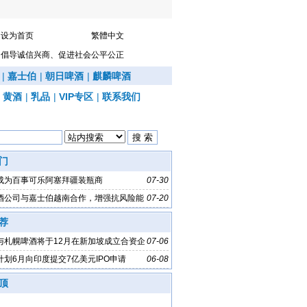
设为首页
繁體中文
倡导诚信兴商、促进社会公平公正
|
嘉士伯
|
朝日啤酒
|
麒麟啤酒
|
黄酒
|
乳品
|
VIP专区
|
联系我们
门
成为百事可乐阿塞拜疆装瓶商
07-30
酒公司与嘉士伯越南合作，增强抗风险能
07-20
荐
与札幌啤酒将于12月在新加坡成立合资企
07-06
计划6月向印度提交7亿美元IPO申请
06-08
顶