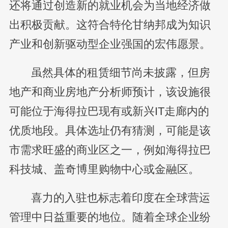
还将通过创造新的就业机会为当地经济做
出积极贡献。这符合特伦甘纳邦成为知识
产业和创新驱动型企业强国的宏伟愿景。
虽然具体的租赁细节尚未披露，但房
地产和商业房地产分析师预计，该设施很
可能位于海得拉巴现有或新兴IT走廊内的
优质地段。具体选址仍有猜测，可能是该
市需求旺盛的商业区之一，例如海得拉巴
科技城、盖奇博里购物中心或金融区。
喜力的入驻也标志着印度在全球营运
管理中日益重要的地位。随着全球企业纷