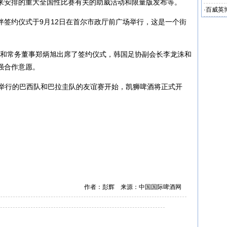
来安排的重大全国性比赛有关的助威活动和限量版发布等。
守
·
百威英
伴签约仪式于9月12日在首尔市政厅前广场举行，这是一个街
妍和常务董事郑炳旭出席了签约仪式，韩国足协副会长李龙洙和
强合作意愿。
场举行的巴西队和巴拉圭队的友谊赛开始，凯狮啤酒将正式开
作者：彭辉 来源：中国国际啤酒网