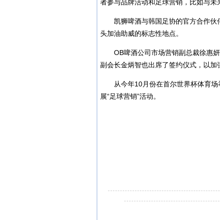
者参与品牌活动和足球营销，比如与未
凯狮啤酒与韩国足协的官方合作伙
头加油助威的标志性地点。
OB啤酒公司市场营销副总裁徐惠
副会长金炳智也出席了签约仪式，以加
从今年10月份在首尔世界杯体育
展“足球营销”活动。