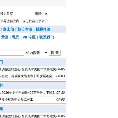
设为首页
繁體中文
倡导诚信兴商、促进社会公平公正
|
嘉士伯
|
朝日啤酒
|
麒麟啤酒
|
黄酒
|
乳品
|
VIP专区
|
联系我们
门
博调整营销重心 百威淡啤美国市场持续失
08-05
未止跌，百威亚太能否靠非即饮渠道突
08-03
荐
2026年上半年销量426万千升，下降2.
07-30
博多个配送中心员工罢工
07-03
顶
博调整营销重心 百威淡啤美国市场持续失
08-05