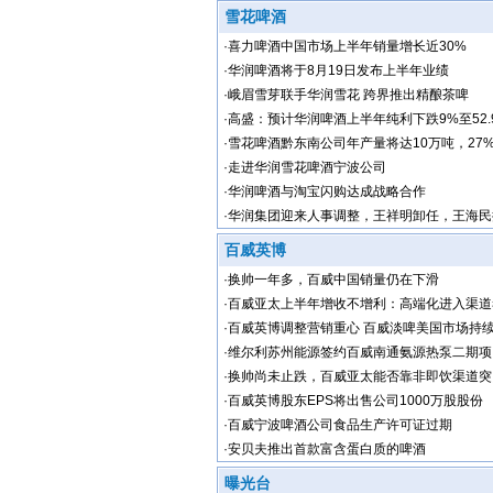
雪花啤酒
·
喜力啤酒中国市场上半年销量增长近30%
·
华润啤酒将于8月19日发布上半年业绩
·
峨眉雪芽联手华润雪花 跨界推出精酿茶啤
·
高盛：预计华润啤酒上半年纯利下跌9%至52.
·
雪花啤酒黔东南公司年产量将达10万吨，27
川
·
走进华润雪花啤酒宁波公司
·
华润啤酒与淘宝闪购达成战略合作
·
华润集团迎来人事调整，王祥明卸任，王海民
百威英博
·
换帅一年多，百威中国销量仍在下滑
·
百威亚太上半年增收不增利：高端化进入渠道
·
百威英博调整营销重心 百威淡啤美国市场持
·
维尔利苏州能源签约百威南通氨源热泵二期项
·
换帅尚未止跌，百威亚太能否靠非即饮渠道突
·
百威英博股东EPS将出售公司1000万股股份
·
百威宁波啤酒公司食品生产许可证过期
·
安贝夫推出首款富含蛋白质的啤酒
曝光台