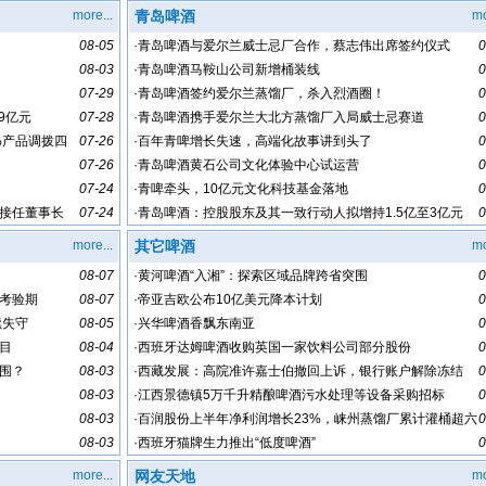
more...
青岛啤酒
mo
08-05
·
青岛啤酒与爱尔兰威士忌厂合作，蔡志伟出席签约仪式
0
08-03
·
青岛啤酒马鞍山公司新增桶装线
0
07-29
·
青岛啤酒签约爱尔兰蒸馏厂，杀入烈酒圈！
0
9亿元
07-28
·
青岛啤酒携手爱尔兰大北方蒸馏厂入局威士忌赛道
0
%产品调拨四
07-26
·
百年青啤增长失速，高端化故事讲到头了
0
07-26
·
青岛啤酒黄石公司文化体验中心试运营
0
07-24
·
青啤牵头，10亿元文化科技基金落地
0
接任董事长
07-24
·
青岛啤酒：控股股东及其一致行动人拟增持1.5亿至3亿元
0
more...
其它啤酒
mo
08-07
·
黄河啤酒“入湘”：探索区域品牌跨省突围
0
考验期
08-07
·
帝亚吉欧公布10亿美元降本计划
0
续失守
08-05
·
兴华啤酒香飘东南亚
0
目
08-04
·
西班牙达姆啤酒收购英国一家饮料公司部分股份
0
围？
08-03
·
西藏发展：高院准许嘉士伯撤回上诉，银行账户解除冻结
0
08-03
·
江西景德镇5万千升精酿啤酒污水处理等设备采购招标
0
08-03
·
百润股份上半年净利润增长23%，崃州蒸馏厂累计灌桶超六
0
08-03
十万桶
·
西班牙猫牌生力推出“低度啤酒”
0
more...
网友天地
mo