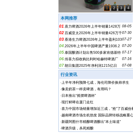
1
2
3
4
本网推荐
01
08-05
.
喜力啤酒2026年上半年销量1428万
02
07-30
千升，增长3%
.
百威亚太2026年上半年销量426万千
03
07-27
升，下降2.3%
.
香港生力啤酒2026年上半年盈利103
04
07-20
4万港元，下降79%
.
2026年上半年中国啤酒产量1936.2
05
07-17
万千升，增长0.2%
.
泰国酿酒计划出售500多家肯德基特
06
07-16
许经营店
.
传喜力拟收购比利时哈赫特啤酒厂
07
07-08
.
朝日集团2025年净利润1215亿日
元，下降36.7%
行业资讯
·
上半年净利预降七成，海伦司降价换帅求生
·
像卖奶茶一样卖啤酒，有用吗？
·
日本推出“摇摆啤酒杯”
·
现打鲜啤在厦门走红
·
喜力中国市场销量增加近三成，“抢”了百威份
·
越南啤酒市场生机勃发 国际品牌转移战略重
·
新疆阿图什市精酿啤酒酿出“本土味道”
·
啤酒升级，杀死精酿