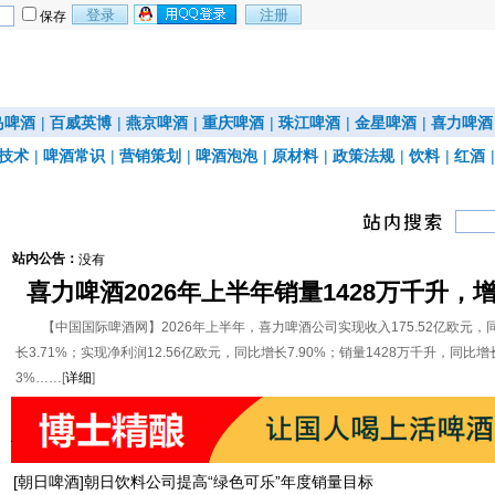
保存
岛啤酒
|
百威英博
|
燕京啤酒
|
重庆啤酒
|
珠江啤酒
|
金星啤酒
|
喜力啤酒
技术
|
啤酒常识
|
营销策划
|
啤酒泡泡
|
原材料
|
政策法规
|
饮料
|
红酒
站内公告：
没有
喜力啤酒2026年上半年销量1428万千升，
3%
【中国国际啤酒网】2026年上半年，喜力啤酒公司实现收入175.52亿欧元，
长3.71%；实现净利润12.56亿欧元，同比增长7.90%；销量1428万千升，同比增长
3%……[
详细
]
[
朝日啤酒
]
朝日饮料公司提高“绿色可乐”年度销量目标
西班牙猫牌生力推出“低度啤酒”
日本推出“摇摆啤酒杯”
摩森康胜卡林啤酒酒精度从4%降至3
西班牙猫牌生力推出“低度啤酒”