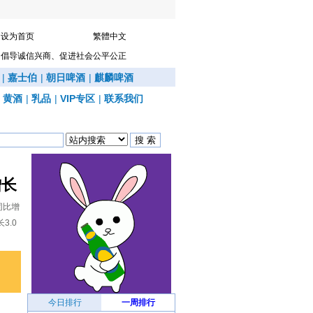
设为首页
繁體中文
倡导诚信兴商、促进社会公平公正
|
嘉士伯
|
朝日啤酒
|
麒麟啤酒
|
黄酒
|
乳品
|
VIP专区
|
联系我们
增长
同比增
3.0
今日排行
一周排行
.4%
摩森康胜卡林啤酒酒精度从4%降至3.4%