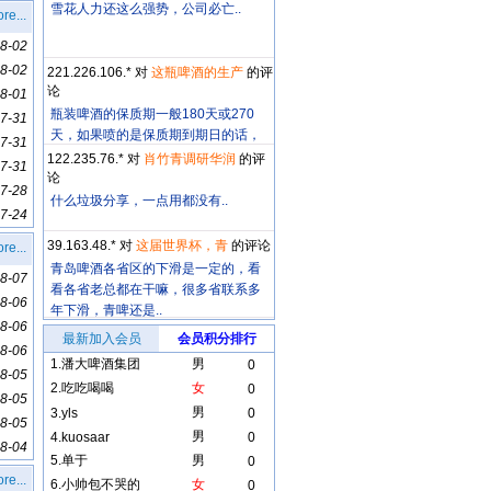
雪花人力还这么强势，公司必亡..
re...
8-02
8-02
221.226.106.* 对
这瓶啤酒的生产
的评
论
8-01
瓶装啤酒的保质期一般180天或270
7-31
天，如果喷的是保质期到期日的话，
7-31
这个日期明显..
122.235.76.* 对
肖竹青调研华润
的评
7-31
论
7-28
什么垃圾分享，一点用都没有..
7-24
39.163.48.* 对
这届世界杯，青
的评论
re...
青岛啤酒各省区的下滑是一定的，看
8-07
看各省老总都在干嘛，很多省联系多
8-06
年下滑，青啤还是..
8-06
最新加入会员
会员积分排行
8-06
1.
潘大啤酒集团
男
0
8-05
2.
吃吃喝喝
女
0
8-05
男
3.
yls
0
8-05
男
4.
kuosaar
0
8-04
5.
单于
男
0
re...
6.
小帅包不哭的
女
0