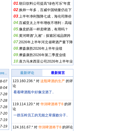
01
.
朝日饮料公司提高“绿色可乐”年度
02
销量目标
.
换帅一年多，百威中国销量仍在下
03
滑
.
上半年净利预降七成，海伦司降价
04
换帅求生
.
百威亚太上半年增收不增利：高端
05
化进入渠道考验期
.
像卖奶茶一样卖啤酒，有用吗？
06
.
黄河啤酒“入湘”：探索区域品牌跨
07
省突围
.
2026年上半年河北省啤酒产量下降
08
0.31%，营收下降0.1%
.
摩森康胜2026年上半年业绩
09
.
摩森康胜2026年第二季度业绩
10
.
喜力马来西亚公司2026年上半年业
绩
最新评论
最新留言
re...
123.160.236.* 对
这瓶啤酒的生产
的评
8-07
论
8-04
看着啤酒瓶中好像没酒了..
7-28
7-28
119.114.120.* 对
华润啤酒将于8
的评
7-28
论
7-20
一群压榨员工的无能之辈腐败分子..
7-19
7-19
124.161.67.* 对
华润啤酒将于8
的评论