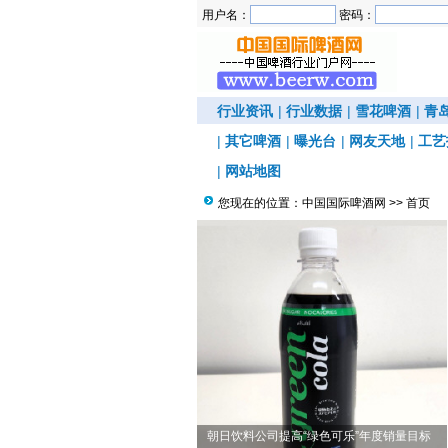
用户名：
密码：
行业资讯
|
行业数据
|
雪花啤酒
|
青
|
其它啤酒
|
曝光台
|
网友天地
|
工艺
|
网站地图
您现在的位置：
中国国际啤酒网
>> 首页
料公司提高“绿色可乐”年度销量目标
日本推出“摇摆啤酒杯”
朝日饮料公司提高“绿色可乐”年度销量目标