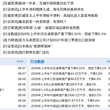
[
百威英博
]
换帅一年多，百威中国销量仍在下滑
[
行业资讯
]
上半年净利预降七成，海伦司降价换帅求生
[
百威英博
]
百威亚太上半年增收不增利：高端化进入渠道考验期
[
行业资讯
]
像卖奶茶一样卖啤酒，有用吗？
[
其它啤酒
]
黄河啤酒“入湘”：探索区域品牌跨省突围
[
行业数据
]
2026年上半年河北省啤酒产量下降0.31%，营收下降0.1%
[
喜力啤酒
]
喜力马来西亚公司计划2027年第三季度出口新加坡
[
行业资讯
]
日本推出“摇摆啤酒杯”
[
行业资讯
]
现打鲜啤在厦门走红
more...
行业数据
mo
08-07
·
2026年上半年河北省啤酒产量下降0.31%，营收下降0.1%
0
08-07
·
2026年上半年广州市啤酒产量44.15万千升，下降2.8%
0
08-06
·
2026年上半年江苏省啤酒产量99.6万千升，下降6.3%
0
08-06
·
2026年1-4月山东省啤酒产量166万千升，增长3%
0
额？
08-06
·
2026年1-3月山东省啤酒产量129.1万千升，增长6.6%
0
心
08-06
·
2026年上半年中国啤酒产量1936.2万千升，增长0.2%
0
08-06
·
2026年上半年中国出口啤酒37.87万千升，下降5.6%
0
08-06
·
2026年上半年中国进口啤酒19.58万千升，增长9.5%
0