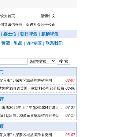
设为首页
繁體中文
倡导诚信兴商、促进社会公平公正
|
嘉士伯
|
朝日啤酒
|
麒麟啤酒
|
黄酒
|
乳品
|
VIP专区
|
联系我们
门
酒“入湘”：探索区域品牌跨省突围
08-07
达姆啤酒收购英国一家饮料公司部分股份
08-06
荐
啤酒2026年上半年盈利1034万港元，
07-27
%
酒计划出售500多家肯德基特许经营店
07-17
顶
酒“入湘”：探索区域品牌跨省突围
08-07