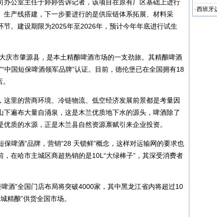
司办公室主任于婷婷告诉记者，该项目在原有厂区基础上进行
·
西班牙
、生产线搭建，下一步要进行的是供应链体系拓展、材料采
节。建设期限为2025年至2026年，预计今年年底进行试生
于大庆市肇源县，是本土精酿啤酒市场的一支劲旅。其精酿啤酒
”“中国短保啤酒领军品牌”认证。目前，德伦堡已在全国拥有18
店。
，这里的营商环境、冷链物流、低空经济发展前景都是考量因
山下遍布大量自涌泉，这是木兰优质地下水的源头，啤酒除了
是优质的水源，正是木兰县自然资源禀赋引来企业投资。
短保啤酒”品牌，营销“28 天锁鲜”概念，这样对运输网的要求也
，在哈市主城区商超热销的是10L“大绿棒子”，其深受消费者
堡啤酒”全国门店布局将突破4000家，其中黑龙江省内将超过10
冰城精酿”供货全国市场。