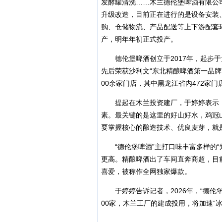
发酵罐清洗……木兰德伦堡啤酒有限公
升级改造，目前正在进行的是设备安装
购、仓储物流、产品配送等上下游配套环
产，明年年初正式投产。
德伦堡啤酒创立于2017年，起步
先后荣获沙利文“东北精酿啤酒第一品牌
00余家门店，其中黑龙江省内472家门
提起在木兰投资建厂，于婷婷表示
素。最关键的是这里的好山好水，鸡冠
要掌握核心的酿造技术、优良麦芽，就
“德伦堡啤酒”主打口味丰富多样的“
更高。精酿啤酒出了车间直奔商超，目前
喜爱，被称作全网独家爆款。
于婷婷告诉记者，2026年，“德伦
00家，木兰工厂的建成投用，将加速“