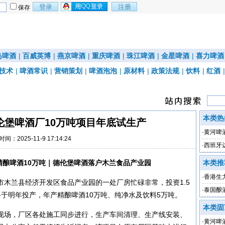
保存
岛啤酒
|
百威英博
|
燕京啤酒
|
重庆啤酒
|
珠江啤酒
|
金星啤酒
|
喜力啤酒
技术
|
啤酒常识
|
营销策划
|
啤酒泡泡
|
原材料
|
政策法规
|
饮料
|
红酒
本类热
伦堡啤酒厂10万吨项目年底试生产
·
黄河啤
时间：2025-11-9 17:14:24
·
西班牙
产精酿啤酒10万吨｜德伦堡啤酒落户木兰食品产业园
本类推
·
香港生力
木兰县经济开发区食品产业园的一处厂房忙碌非常，投资1.5
下降79
·
泰国酿
于明年投产，年产精酿啤酒10万吨、纯净水及饮料5万吨。
本类固
现场，厂区各处施工同步进行，生产车间清理、生产线安装、
·
黄河啤