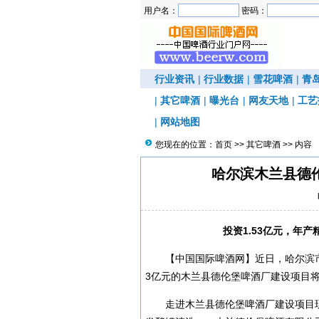
用户名：
密码：
行业资讯
|
行业数据
|
雪花啤酒
|
青
|
其它啤酒
|
曝光台
|
网友天地
|
工艺
|
网站地图
您现在的位置：
首页
>>
其它啤酒
>> 内容
哈尔滨木兰县德
投资1.53亿元，年
【中国国际啤酒网】近日，哈尔滨市
3亿元的木兰县德伦堡啤酒厂建设项目将
走进木兰县德伦堡啤酒厂建设项目