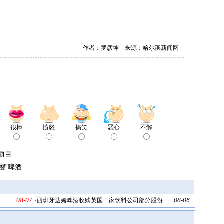
作者：罗彦坤 来源：哈尔滨新闻网
很棒
愤怒
搞笑
恶心
不解
项目
樱”啤酒
08-07
·
西班牙达姆啤酒收购英国一家饮料公司部分股份
08-06