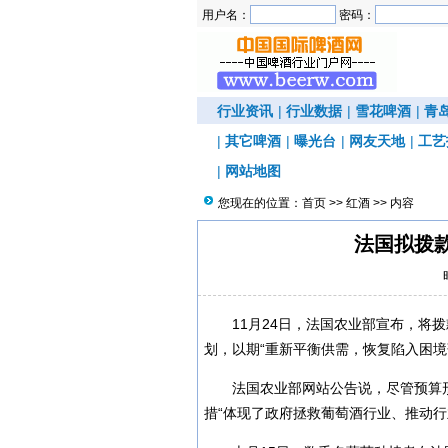
用户名：
密码：
行业资讯
|
行业数据
|
雪花啤酒
|
青
|
其它啤酒
|
曝光台
|
网友天地
|
工艺
|
网站地图
您现在的位置：
首页
>>
红酒
>> 内容
法国拟拨款
11月24日，法国农业部宣布，将
划，以期“重新平衡供需，恢复陷入困境
法国农业部网站公告说，尽管预算
措“体现了政府拯救葡萄酒行业、推动行