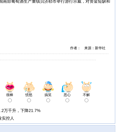
法国南部葡萄酒生产重镇贝济耶市举行游行示威，对资金短缺和
作者： 来源：新华社
很棒
愤怒
搞笑
恶心
不解
.2万千升，下降21.7%
业实控人