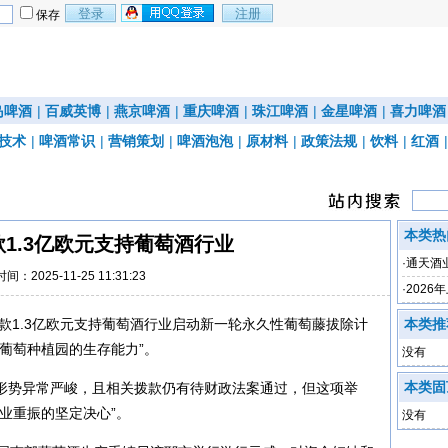
保存
岛啤酒
|
百威英博
|
燕京啤酒
|
重庆啤酒
|
珠江啤酒
|
金星啤酒
|
喜力啤酒
技术
|
啤酒常识
|
营销策划
|
啤酒泡泡
|
原材料
|
政策法规
|
饮料
|
红酒
本类热
1.3亿欧元支持葡萄酒行业
·
通天酒业
时间：2025-11-25 11:31:23
·
2026
持平
拨款1.3亿欧元支持葡萄酒行业启动新一轮永久性葡萄藤拔除计
本类推
葡萄种植园的生存能力”。
没有
本类固
形势异常严峻，且相关拨款仍有待财政法案通过，但这项举
业重振的坚定决心”。
没有