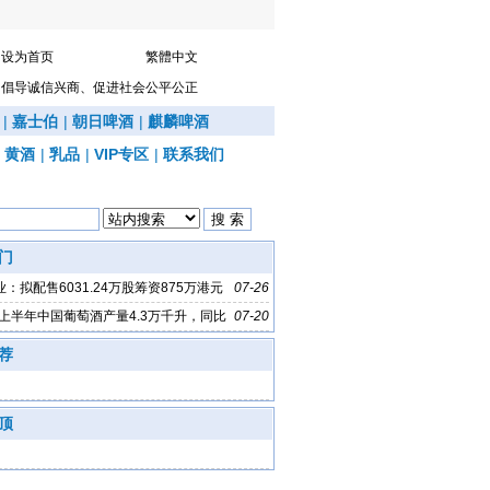
设为首页
繁體中文
倡导诚信兴商、促进社会公平公正
|
嘉士伯
|
朝日啤酒
|
麒麟啤酒
|
黄酒
|
乳品
|
VIP专区
|
联系我们
门
：拟配售6031.24万股筹资875万港元
07-26
年上半年中国葡萄酒产量4.3万千升，同比
07-20
荐
顶