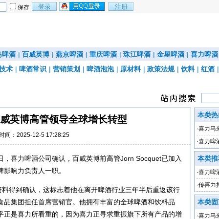
保存
岛啤酒
|
百威英博
|
燕京啤酒
|
重庆啤酒
|
珠江啤酒
|
金星啤酒
|
喜力啤酒
技术
|
啤酒常识
|
营销策划
|
啤酒泡泡
|
原材料
|
政策法规
|
饮料
|
红酒
本类热
威英博高管领导全球增长转型
·
喜力马
时间：2025-12-5 17:28:25
坡
·
喜力啤酒
长7.9%
日，喜力啤酒公司确认，百威英博前高管Jorn Socquet已加入
本类推
牌影响力负责人一职。
·
喜力啤酒
3%
·
传喜力
个人资料得到确认，这标志着他在离开啤酒行业三年半后重返该行
食品集团担任首席营销官。他拥有丰富的全球啤酒和饮料品
本类固
乎正是喜力所看重的，因为喜力正寻求重振旗下所有产品的增
·
喜力马