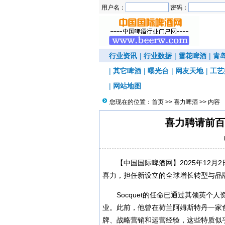
用户名：
密码：
行业资讯
|
行业数据
|
雪花啤酒
|
青
|
其它啤酒
|
曝光台
|
网友天地
|
工艺
|
网站地图
您现在的位置：
首页
>>
喜力啤酒
>> 内容
喜力聘请前百
【中国国际啤酒网】2025年12月2
喜力，担任新设立的全球增长转型与品
Socquet的任命已通过其领英
业。此前，他曾在荷兰阿姆斯特丹一家
牌、战略营销和运营经验，这些特质似