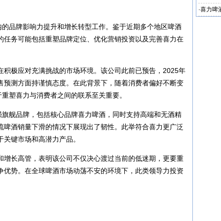
坡
·
喜力啤酒
3%
范围内的品牌影响力提升和增长转型工作。鉴于近期多个地区啤酒
的任务可能包括重塑品牌定位、优化营销投资以及完善喜力在
积极应对充满挑战的市场环境。该公司此前已预告，2025年
售预测方面持谨慎态度。在此背景下，随着消费者偏好不断变
对于重塑喜力与消费者之间的联系至关重要。
先加强旗舰品牌，包括核心品牌喜力啤酒，同时支持高端和无酒精
流啤酒销量下滑的情况下展现出了韧性。此举符合喜力更广泛
于关键市场和高潜力产品。
和增长高管，表明该公司不仅决心渡过当前的低迷期，更要重
争优势。在全球啤酒市场动荡不安的环境下，此类领导力投资
。