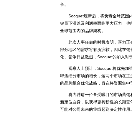
长。
Socquet履新后，将负责全球
销量下滑以及利润率面临更大压力，他
全球范围内的品牌架构。
此次人事任命的时机表明，喜力正在
部分地区的需求将有所疲软，因此在销
化、竞争日益激烈，Socquet的加入
观察人士预计，Socquet将优
啤酒细分市场的增长，这两个市场在主
的品牌组合优化战略，旨在将资源集中
喜力聘请一位备受瞩目的市场营销
新定位自身，以获得更具韧性的长期竞
可能对公司未来的业绩起到决定性作用