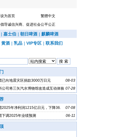
设为首页
繁體中文
倡导诚信兴商、促进社会公平公正
|
嘉士伯
|
朝日啤酒
|
麒麟啤酒
|
黄酒
|
乳品
|
VIP专区
|
联系我们
门
团已向地震灾区捐款3000万日元
08-03
料公司将三矢汽水博物馆改造成互动体验
07-28
荐
2025年净利润1215亿日元，下降36.
07-08
团下调2025年业绩预测
06-11
顶