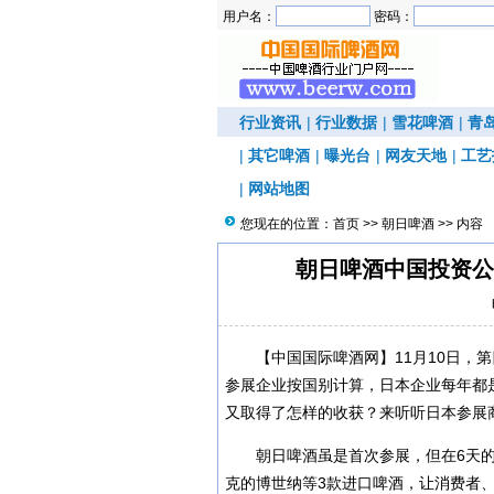
用户名：
密码：
行业资讯
|
行业数据
|
雪花啤酒
|
青
|
其它啤酒
|
曝光台
|
网友天地
|
工艺
|
网站地图
您现在的位置：
首页
>>
朝日啤酒
>> 内容
朝日啤酒中国投资公
【中国国际啤酒网】11月10日，
参展企业按国别计算，日本企业每年都
又取得了怎样的收获？来听听日本参展
朝日啤酒虽是首次参展，但在6天
克的博世纳等3款进口啤酒，让消费者