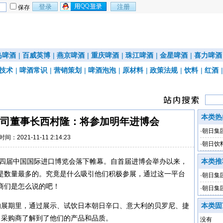
保存
岛啤酒
|
百威英博
|
燕京啤酒
|
重庆啤酒
|
珠江啤酒
|
金星啤酒
|
喜力啤酒
技术
|
啤酒常识
|
营销策划
|
啤酒泡泡
|
原材料
|
政策法规
|
饮料
|
红酒
本类热
司董事长西村隆：将参加明年进博会
·
朝日集
时间：2021-11-11 2:14:23
·
朝日饮
馆
第四届中国国际进口博览会落下帷幕。自首届进博会举办以来，
本类推
是数量最多的。究竟是什么吸引他们积极参展，通过这一平台
·
朝日集团
商们是怎么说的吧！
7%
·
朝日集
的展期里，通过展示、试饮日本朝日辛口、意大利的贝罗尼、捷
本类固
、采购商了解到了他们的产品和品质。
没有