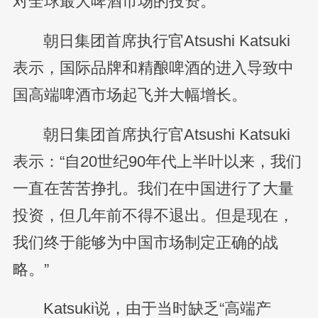
对全球最大啤酒市场的投资。
朝日集团首席执行官Atsushi Katsuki
表示，国际品牌和精酿啤酒的进入导致中
国高端啤酒市场起飞并大幅增长。
朝日集团首席执行官Atsushi Katsuki
表示：“自20世纪90年代上半叶以来，我们
一直在苦苦挣扎。我们在中国进行了大量
投资，但几年前不得不退出。但是现在，
我们终于能够为中国市场制定正确的战
略。”
Katsuki说，由于当时缺乏“高端产