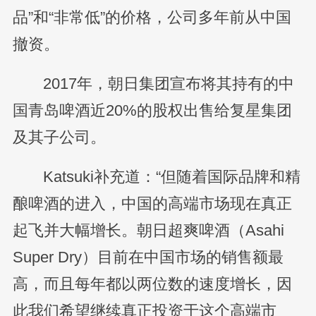
品”和“非常低”的价格，公司多年前从中国
撤资。
2017年，朝日集团宣布将其持有的中
国青岛啤酒近20%的股权出售给复星集团
及其子公司。
Katsuki补充道：“但随着国际品牌和精
酿啤酒的进入，中国的高端市场现在真正
起飞并大幅增长。朝日超爽啤酒（Asahi
Super Dry）目前在中国市场的销售额最
高，而且每年都以两位数的速度增长，因
此我们希望继续真正投资于这个高端市