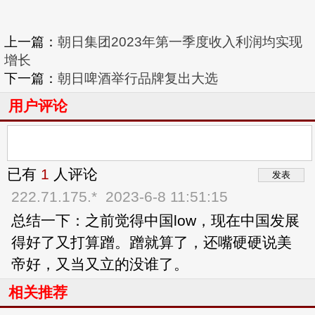
上一篇：
朝日集团2023年第一季度收入利润均实现
增长
下一篇：
朝日啤酒举行品牌复出大选
用户评论
已有
1
人评论
222.71.175.*
2023-6-8 11:51:15
总结一下：之前觉得中国low，现在中国发展
得好了又打算蹭。蹭就算了，还嘴硬硬说美
帝好，又当又立的没谁了。
相关推荐