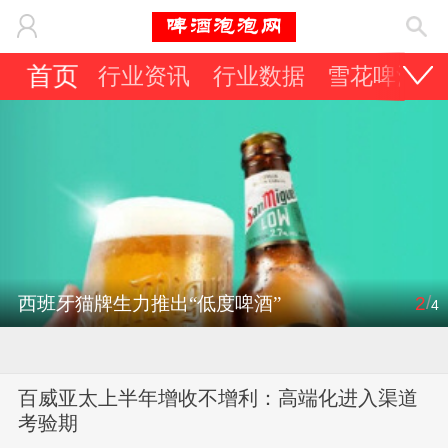
首页
行业资讯
行业数据
雪花啤酒
/
西班牙猫牌生力推出“低度啤酒”
2
4
百威亚太上半年增收不增利：高端化进入渠道
考验期