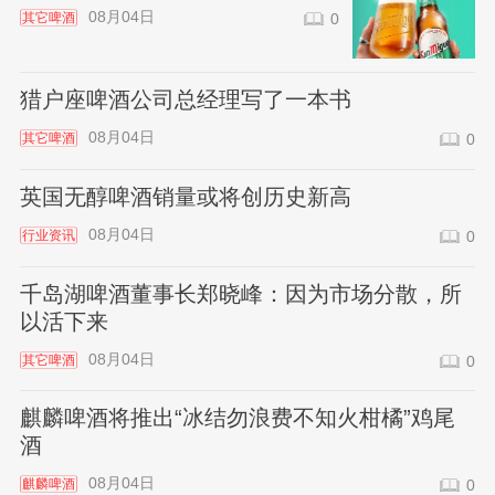
08月04日
其它啤酒
0
猎户座啤酒公司总经理写了一本书
08月04日
其它啤酒
0
英国无醇啤酒销量或将创历史新高
08月04日
行业资讯
0
千岛湖啤酒董事长郑晓峰：因为市场分散，所
以活下来
08月04日
其它啤酒
0
麒麟啤酒将推出“冰结勿浪费不知火柑橘”鸡尾
酒
08月04日
麒麟啤酒
0