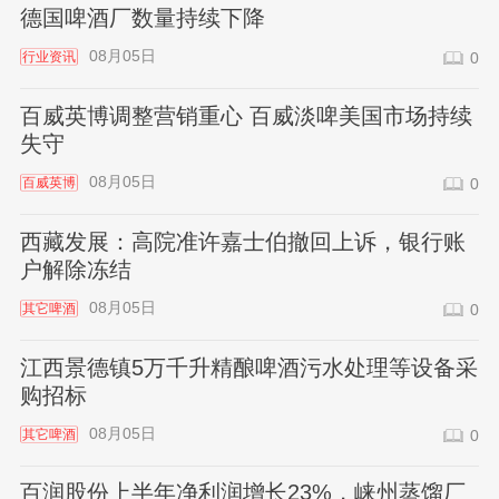
德国啤酒厂数量持续下降
08月05日
行业资讯
0
百威英博调整营销重心 百威淡啤美国市场持续
失守
08月05日
百威英博
0
西藏发展：高院准许嘉士伯撤回上诉，银行账
户解除冻结
08月05日
其它啤酒
0
江西景德镇5万千升精酿啤酒污水处理等设备采
购招标
08月05日
其它啤酒
0
百润股份上半年净利润增长23%，崃州蒸馏厂