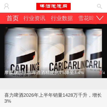
首页
行业资讯
行业数据
雪花啤酒
/
摩森康胜卡林啤酒酒精度从4%降至3.4%
2
4
喜力啤酒2026年上半年销量1428万千升，增长
3%