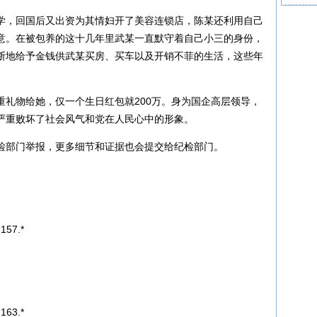
学，回国后又出资为其情妇开了美容连锁店，陈某还利用自己
意。在被包养的这十几年里武某一直默守着自己小三的身份，
断地给予金钱供武某买房、买车以及开销不菲的生活，这些年
重礼物给她，仅一个生日红包就200万。身为国企高层领导，
严重败坏了社会风气和党在人民心中的形象。
检部门举报，更多细节和证据也会提交给纪检部门。
157.*
163.*