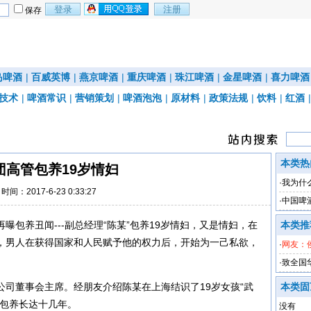
保存
岛啤酒
|
百威英博
|
燕京啤酒
|
重庆啤酒
|
珠江啤酒
|
金星啤酒
|
喜力啤酒
技术
|
啤酒常识
|
营销策划
|
啤酒泡泡
|
原材料
|
政策法规
|
饮料
|
红酒
本类热
团高管包养19岁情妇
·
我为什
时间：2017-6-23 0:33:27
·
中国啤
曝包养丑闻---副总经理“陈某”包养19岁情妇，又是情妇，在
本类推
，男人在获得国家和人民赋予他的权力后，开始为一己私欲，
·
网友：
·
致全国
公司董事会主席。经朋友介绍陈某在上海结识了19岁女孩“武
本类固
，包养长达十几年。
没有