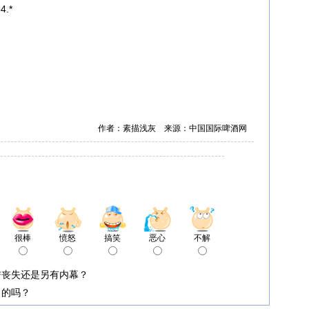
4.*
作者：素描浅灰 来源：中国国际啤酒网
很棒
愤怒
搞笑
恶心
不解
誉丧失还是另有内幕？
口的吗？