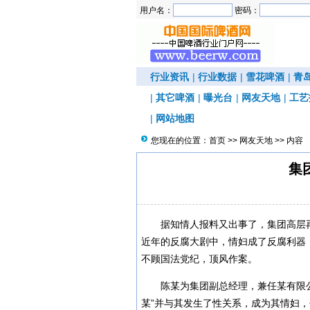
用户名：
密码：
行业资讯
|
行业数据
|
雪花啤酒
|
青
|
其它啤酒
|
曝光台
|
网友天地
|
工艺
|
网站地图
您现在的位置：
首页
>>
网友天地
>> 内容
集
据知情人报料又出事了，集团高层再
近年的反腐大剧中，情妇成了反腐利器
不顾国法党纪，顶风作案。
陈某为集团副总经理，兼任某有限
某”并与其发生了性关系，成为其情妇