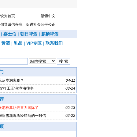
设为首页
繁體中文
倡导诚信兴商、促进社会公平公正
|
嘉士伯
|
朝日啤酒
|
麒麟啤酒
|
黄酒
|
乳品
|
VIP专区
|
联系我们
门
么从华润离职？
04-11
酒“打工王”侯孝海往事
08-24
荐
侯老板离职去喜力国际了
05-13
华润雪花啤酒经销商的一封信
02-22
顶